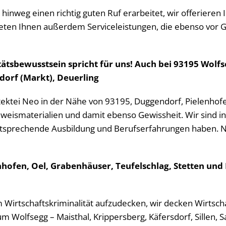
 hinweg einen richtig guten Ruf erarbeitet, wir offerieren 
bieten Ihnen außerdem Serviceleistungen, die ebenso vor G
ätsbewusstsein spricht für uns! Auch bei 93195 Wolfs
dorf (Markt), Deuerling
etektei Neo in der Nähe von 93195, Duggendorf, Pielenhofe
eismaterialien und damit ebenso Gewissheit. Wir sind in z
ntsprechende Ausbildung und Berufserfahrungen haben. N
enhofen, Oel, Grabenhäuser, Teufelschlag, Stetten und
m Wirtschaftskriminalität aufzudecken, wir decken Wirtschaf
m Wolfsegg – Maisthal, Krippersberg, Käfersdorf, Sillen,