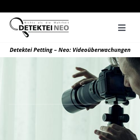
Zum
Inhalt
springen
Togg
Navi
Home
Detektei Petting – Neo: Videoüberwachungen
Privatd
Wirtsch
Kontak