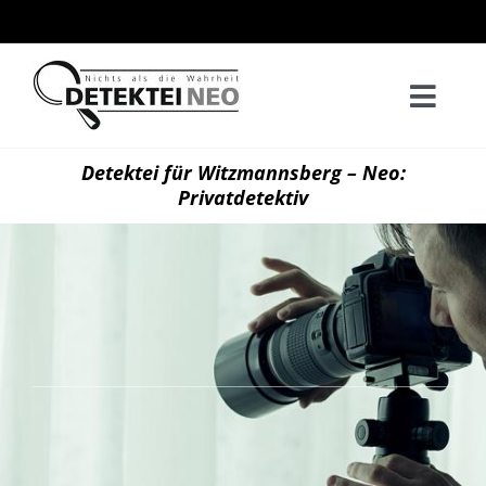
Zum
Inhalt
springen
Togg
Navi
Home
Detektei für Witzmannsberg – Neo:
Privatdetektiv
Privatd
Wirtsch
Kontak