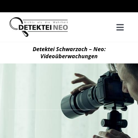
Zum
Inhalt
springen
Togg
Navi
Home
Detektei Schwarzach – Neo:
Videoüberwachungen
Privatd
Wirtsch
Kontak