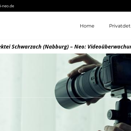
i-neo.de
Home
Privatdet
ektei Schwarzach (Nabburg) – Neo: Videoüberwachu