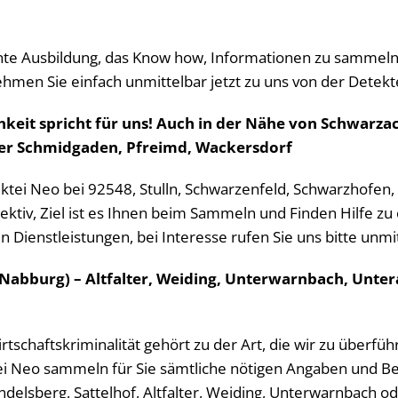
te Ausbildung, das Know how, Informationen zu sammeln u
 nehmen Sie einfach unmittelbar jetzt zu uns von der Dete
keit spricht für uns! Auch in der Nähe von Schwarzac
er Schmidgaden, Pfreimd, Wackersdorf
tektei Neo bei 92548, Stulln, Schwarzenfeld, Schwarzhofen
tektiv, Ziel ist es Ihnen beim Sammeln und Finden Hilfe z
n Dienstleistungen, bei Interesse rufen Sie uns bitte unmi
Nabburg) – Altfalter, Weiding, Unterwarnbach, Untera
Wirtschaftskriminalität gehört zu der Art, die wir zu überf
ei Neo sammeln für Sie sämtliche nötigen Angaben und Bew
elsberg, Sattelhof, Altfalter, Weiding, Unterwarnbach od