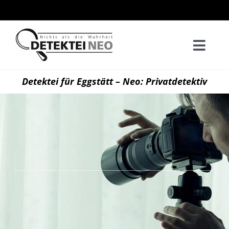
Zum
Inhalt
springen
Togg
Navi
Home
Detektei für Eggstätt – Neo: Privatdetektiv
Privatd
Wirtsch
Kontak