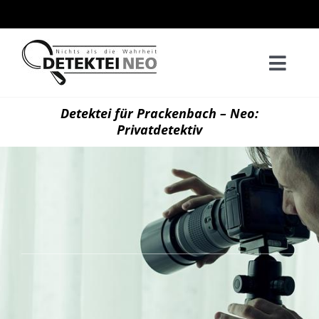
Zum
Inhalt
springen
Togg
Navi
Home
Detektei für Prackenbach – Neo:
Privatdetektiv
Privatd
Wirtsch
Kontak