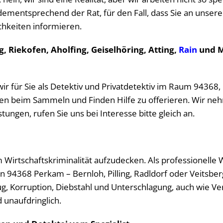
dementsprechend der Rat, für den Fall, dass Sie an unseren
chkeiten informieren.
, Riekofen, Aholfing, Geiselhöring, Atting,
Rain
und M
wir für Sie als Detektiv und Privatdetektiv im Raum 94368,
 Ihnen beim Sammeln und Finden Hilfe zu offerieren. Wir n
ungen, rufen Sie uns bei Interesse bitte gleich an.
m Wirtschaftskriminalität aufzudecken. Als professionelle 
von 94368 Perkam – Bernloh, Pilling, Radldorf oder Veits
g, Korruption, Diebstahl und Unterschlagung, auch wie 
d unaufdringlich.