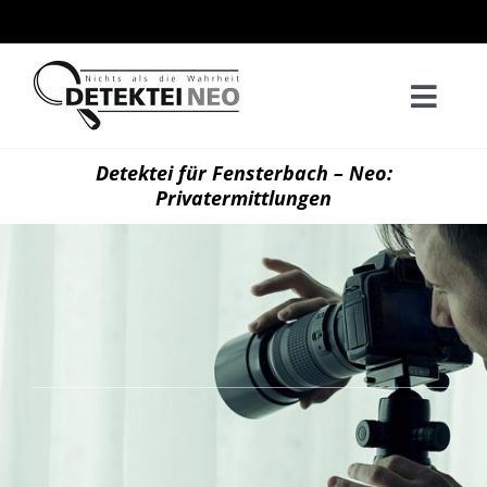
Zum
Inhalt
springen
Togg
Navi
Home
Detektei für Fensterbach – Neo:
Privatermittlungen
Privatd
Wirtsch
Kontak