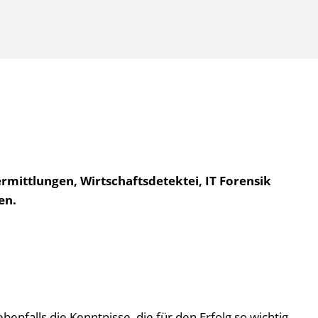
ermittlungen, Wirtschaftsdetektei, IT Forensik
en.
falls die Kenntnisse, die für den Erfolg so wichtig