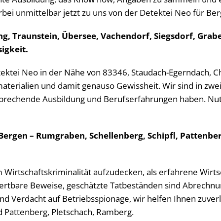
rbei unmittelbar jetzt zu uns von der Detektei Neo für Ber
ng, Traunstein, Übersee, Vachendorf, Siegsdorf, Gra
sigkeit.
Detektei Neo in der Nähe von 83346, Staudach-Egerndach, C
erialien und damit genauso Gewissheit. Wir sind in zweit
prechende Ausbildung und Berufserfahrungen haben. Nutz
 Bergen – Rumgraben, Schellenberg, Schipfl, Pattenb
m Wirtschaftskriminalität aufzudecken, als erfahrene Wirts
ertbare Beweise, geschätzte Tatbeständen sind Abrechnun
Verdacht auf Betriebsspionage, wir helfen Ihnen zuverlä
d Pattenberg, Pletschach, Ramberg.