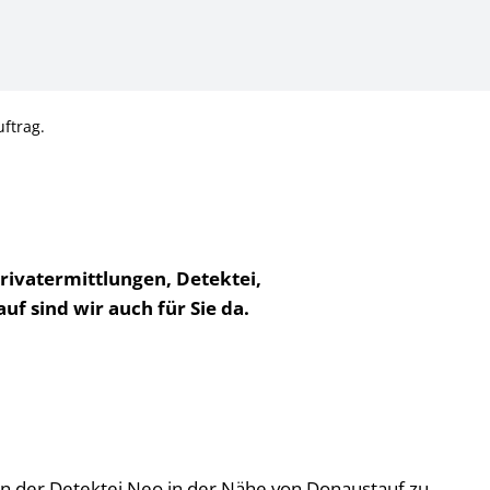
ftrag.
rivatermittlungen, Detektei,
f sind wir auch für Sie da.
s von der Detektei Neo in der Nähe von Donaustauf zu