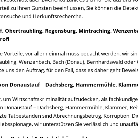
teil zu Ihren Gunsten beeinflussen, Sie können die Detekt
tensuche und Herkunftsrecherche.
uf, Obertraubling, Regensburg, Mintraching, Wenzenb
rofi
 Vorteile, vor allem einmal muss bedacht werden, wir sind
aubling, Wenzenbach, Bach (Donau), Bernhardswald oder O
bitte uns den Auftrag, für den Fall, dass es daher geht Bew
e von Donaustauf – Dachsberg, Hammermühle, Klammer
, um Wirtschaftskriminalität aufzudecken, als fachkundige
e von Donaustauf – Dachsberg, Hammermühle, Klammer, Re
zte Tatbeständen sind Abrechnungsbetrug, Korruption, D
sspionage, wir unterstützen Sie verlässlich und unauffäl