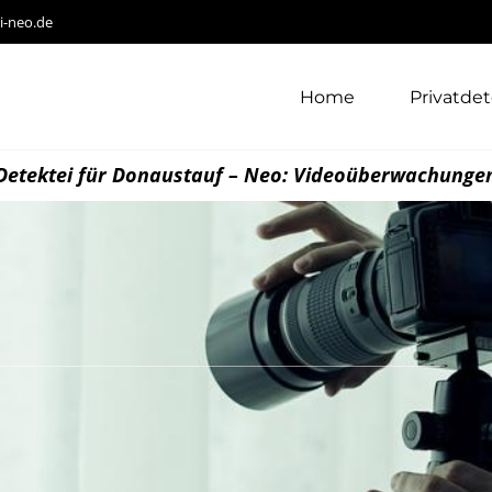
i-neo.de
Home
Privatdet
Detektei für Donaustauf – Neo: Videoüberwachunge