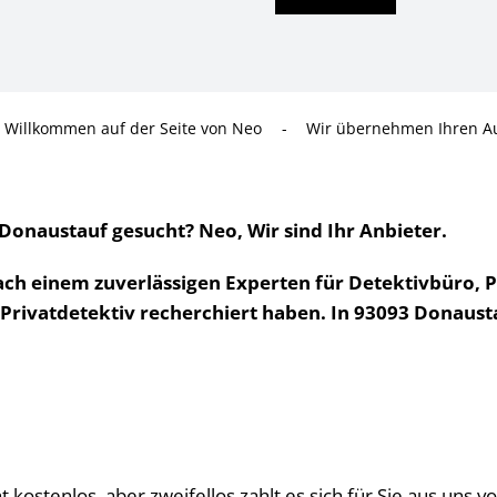
h Willkommen auf der Seite von Neo
-
Wir übernehmen Ihren Au
onaustauf gesucht? Neo, Wir sind Ihr Anbieter.
ach einem zuverlässigen Experten für Detektivbüro, P
ivatdetektiv recherchiert haben. In 93093 Donaustau
cht kostenlos, aber zweifellos zahlt es sich für Sie aus un