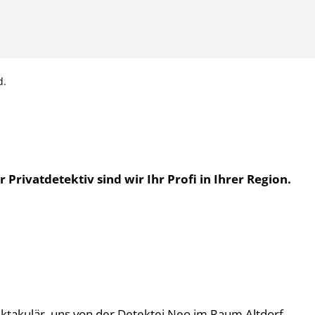
d.
rivatdetektiv sind wir Ihr Profi in Ihrer Region.
pektakulär, uns von der Detektei Neo im Raum Altdorf