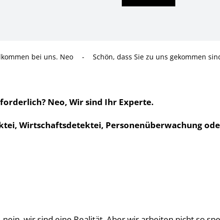
lkommen bei uns. Neo
-
Schön, dass Sie zu uns gekommen sin
forderlich? Neo, Wir sind Ihr Experte.
tei, Wirtschaftsdetektei, Personenüberwachung oder P
nein, wir sind eine Realität. Aber wir arbeiten nicht so s