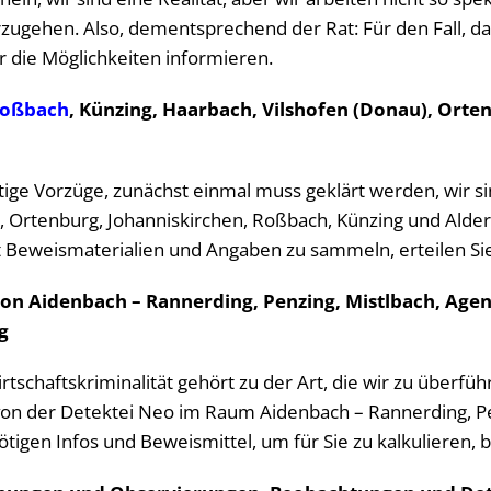
vorzugehen. Also, dementsprechend der Rat: Für den Fall, da
er die Möglichkeiten informieren.
oßbach
, Künzing, Haarbach, Vilshofen (Donau), Orte
fältige Vorzüge, zunächst einmal muss geklärt werden, wir 
, Ortenburg, Johanniskirchen, Roßbach, Künzing und Alders
t Beweismaterialien und Angaben zu sammeln, erteilen Sie
von Aidenbach – Rannerding, Penzing, Mistlbach, Agen
g
 Wirtschaftskriminalität gehört zu der Art, die wir zu über
von der Detektei Neo im Raum Aidenbach – Rannerding, Pen
tigen Infos und Beweismittel, um für Sie zu kalkulieren, 