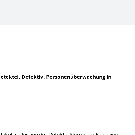
 Detektei, Detektiv, Personenüberwachung in
ektakulär. Uns von der Detektei Neo in der Nähe von