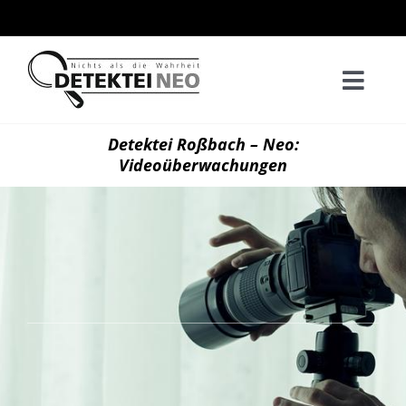
Zum
Inhalt
springen
Togg
Navi
Home
Detektei Roßbach – Neo:
Videoüberwachungen
Privatd
Wirtsch
Kontak