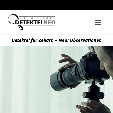
Zum
Inhalt
springen
Togg
Navi
Home
Detektei für Zeilarn – Neo: Observationen
Privatd
Wirtsch
Kontak