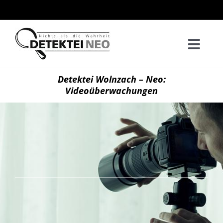
Zum
Inhalt
springen
Togg
Navi
Home
Detektei Wolnzach – Neo:
Videoüberwachungen
Privatd
Wirtsch
Kontak