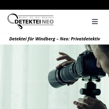
Zum
Inhalt
springen
Togg
Navi
Home
Detektei für Windberg – Neo: Privatdetektiv
Privatd
Wirtsch
Kontak