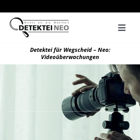
Zum
Inhalt
springen
Togg
Navi
Home
Detektei für Wegscheid – Neo:
Videoüberwachungen
Privatd
Wirtsch
Kontak