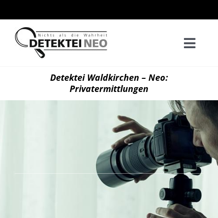
Zum
Inhalt
springen
Togg
Navi
Home
Detektei Waldkirchen – Neo:
Privatermittlungen
Privatd
Wirtsch
Kontak