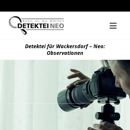
Zum
Inhalt
springen
Togg
Navi
Home
Detektei für Wackersdorf – Neo:
Observationen
Privatd
Wirtsch
Kontak