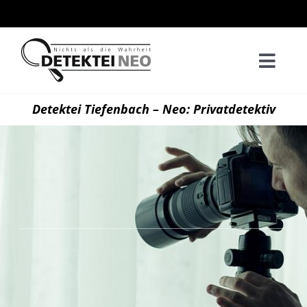
Zum
Inhalt
springen
Togg
Navi
Home
Detektei Tiefenbach – Neo: Privatdetektiv
Privatd
Wirtsch
Kontak