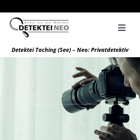
Zum
Inhalt
springen
Togg
Navi
Home
Detektei Taching (See) – Neo: Privatdetektiv
Privatd
Wirtsch
Kontak