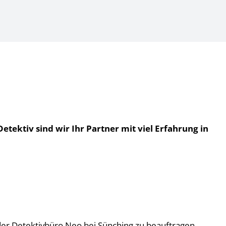
ektiv sind wir Ihr Partner mit viel Erfahrung in
on der Detektivbüro Neo bei Sünching zu beauftragen.