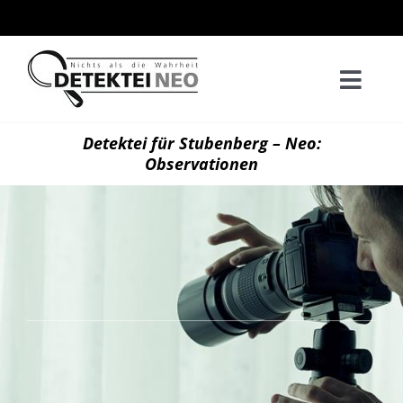
Zum
Inhalt
springen
Togg
Navi
Home
Detektei für Stubenberg – Neo:
Observationen
Privatd
Wirtsch
Kontak