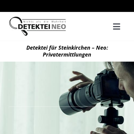
Zum
Inhalt
springen
Togg
Navi
Home
Detektei für Steinkirchen – Neo:
Privatermittlungen
Privatd
Wirtsch
Kontak