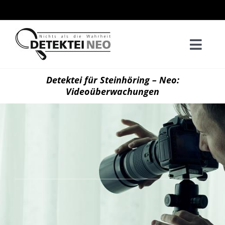
Zum
Inhalt
springen
Togg
Navi
Home
Detektei für Steinhöring – Neo:
Videoüberwachungen
Privatd
Wirtsch
Kontak