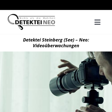
Zum
Inhalt
springen
Togg
Navi
Home
Detektei Steinberg (See) – Neo:
Videoüberwachungen
Privatd
Wirtsch
Kontak