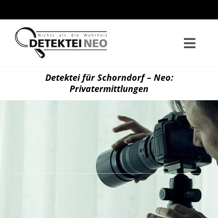
Zum
Inhalt
springen
Togg
Navi
Home
Detektei für Schorndorf – Neo:
Privatermittlungen
Privatd
Wirtsch
Kontak