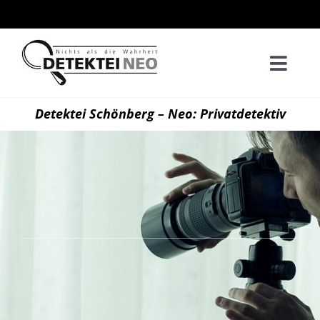
Zum
Inhalt
springen
Togg
Navi
Home
Detektei Schönberg – Neo: Privatdetektiv
Privatd
Wirtsch
Kontak