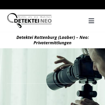
Zum
Inhalt
springen
Togg
Navi
Home
Detektei Rottenburg (Laaber) – Neo:
Privatermittlungen
Privatd
Wirtsch
Kontak