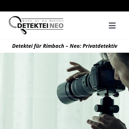
Zum
Inhalt
springen
Togg
Navi
Home
Detektei für Rimbach – Neo: Privatdetektiv
Privatd
Wirtsch
Kontak