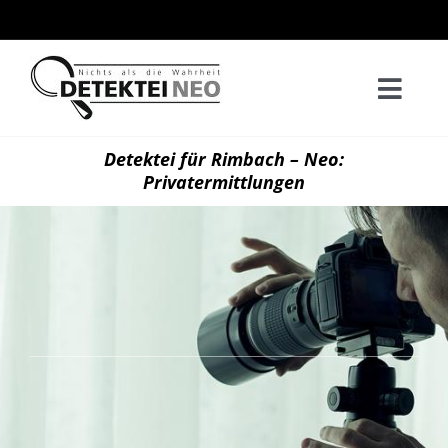
Zum
Inhalt
springen
Togg
Navi
Home
Detektei für Rimbach – Neo:
Privatermittlungen
Privatd
Wirtsch
Kontak