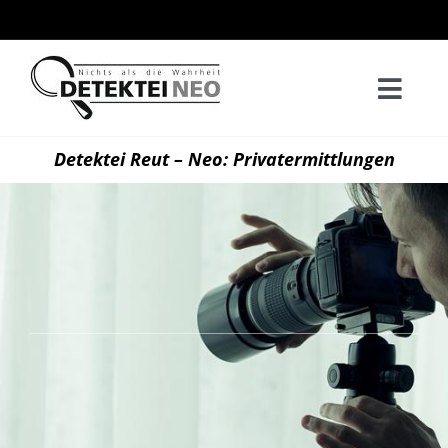
Zum
Inhalt
springen
Togg
Navi
Home
Detektei Reut – Neo: Privatermittlungen
Privatd
Wirtsch
Kontak