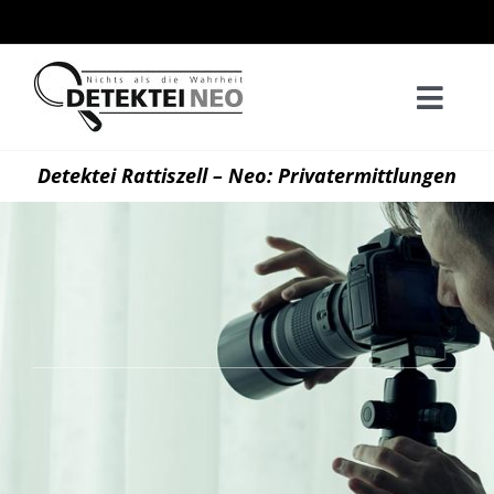
Zum
Inhalt
springen
Togg
Navi
Home
Detektei Rattiszell – Neo: Privatermittlungen
Privatd
Wirtsch
Kontak