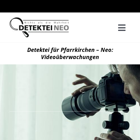
Zum
Inhalt
springen
Togg
Navi
Home
Detektei für Pfarrkirchen – Neo:
Videoüberwachungen
Privatd
Wirtsch
Kontak