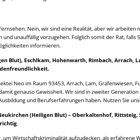
 Fernsehen. Nein, wir sind eine Realität, aber wir arbeite
h und unauffällig vorzugehen. Folglich somit der Rat, falls 
Möglichkeiten informieren.
gen Blut), Eschlkam, Hohenwarth, Rimbach, Arrach, 
ndenfreundlichkeit.
Detektei Neo im Raum 93453, Arrach, Lam, Grafenwiesen, F
it genauso Gewissheit. Wir sind in zweiter Generation fü
sbildung und Berufserfahrungen haben. Nutzen Sie unsere
eukirchen (Heiligen Blut) – Oberkaltenhof, Rittsteig,
richtig
, um Wirtschaftskriminalität aufzudecken, als erfahrene Wi