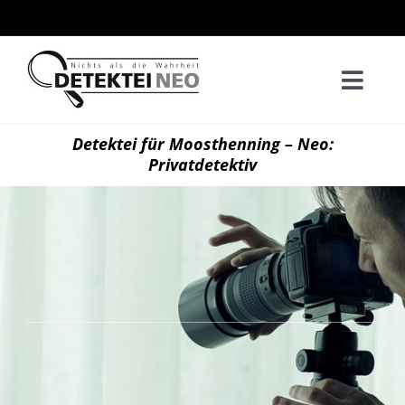
Zum
Inhalt
springen
Togg
Navi
Home
Detektei für Moosthenning – Neo:
Privatdetektiv
Privatd
Wirtsch
Kontak