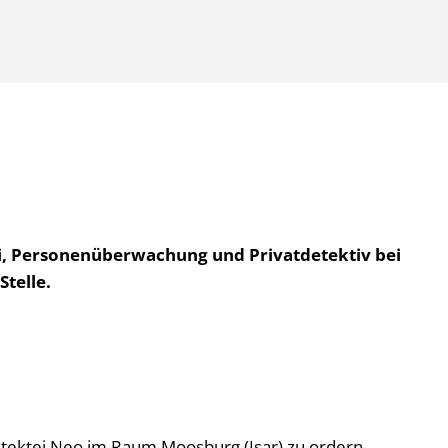
tei, Personenüberwachung und Privatdetektiv bei
Stelle.
r Detektei Neo im Raum Moosburg (Isar) zu ordern.