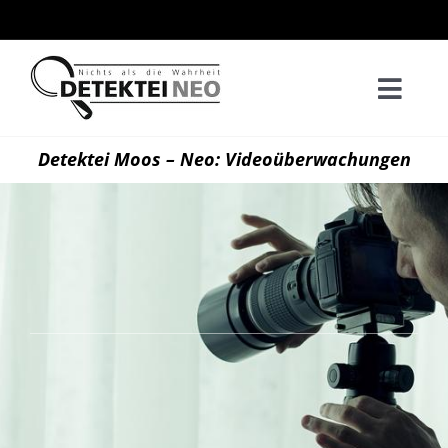
Zum
Inhalt
springen
Togg
Navi
Home
Detektei Moos – Neo: Videoüberwachungen
Privatd
Wirtsch
Kontak