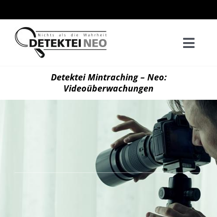
Zum
Inhalt
springen
Togg
Navi
Home
Detektei Mintraching – Neo:
Videoüberwachungen
Privatd
Wirtsch
Kontak