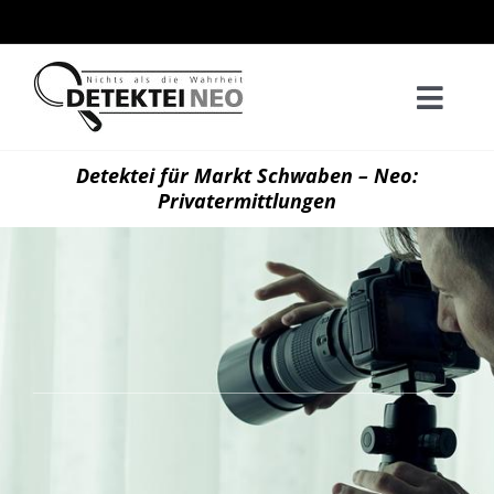
Zum
Inhalt
springen
Togg
Navi
Home
Detektei für Markt Schwaben – Neo:
Privatermittlungen
Privatd
Wirtsch
Kontak