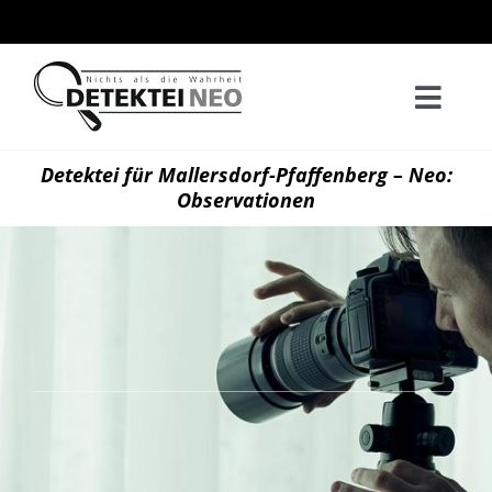
Zum
Inhalt
springen
Togg
Navi
Home
Detektei für Mallersdorf-Pfaffenberg – Neo:
Observationen
Privatd
Wirtsch
Kontak