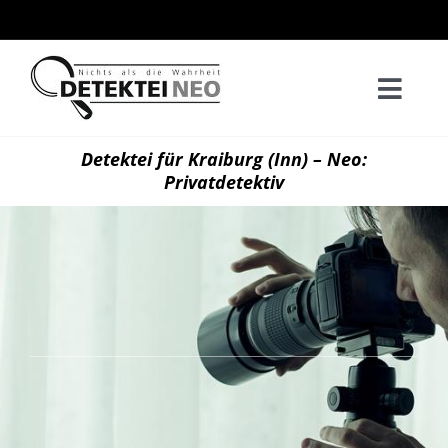
Zum
Inhalt
springen
Togg
Navi
Home
Detektei für Kraiburg (Inn) – Neo:
Privatdetektiv
Privatd
Wirtsch
Kontak