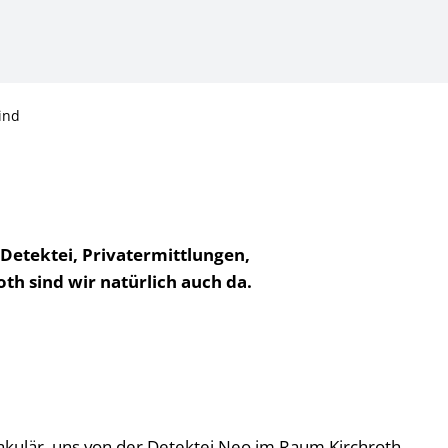
ind
 Detektei, Privatermittlungen,
th sind wir natürlich auch da.
ektakulär, uns von der Detektei Neo im Raum Kirchroth