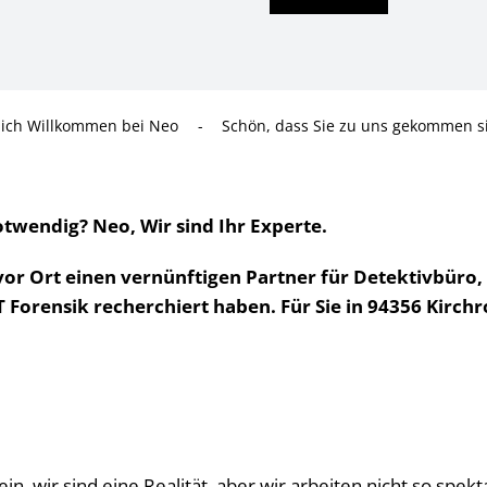
lich Willkommen bei Neo
-
Schön, dass Sie zu uns gekommen s
twendig? Neo, Wir sind Ihr Experte.
 vor Ort einen vernünftigen Partner für Detektivbüro,
orensik recherchiert haben. Für Sie in 94356 Kirchro
ein, wir sind eine Realität, aber wir arbeiten nicht so sp