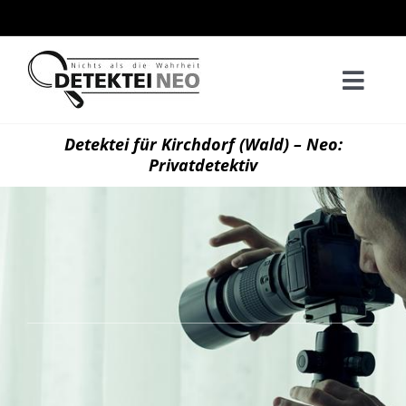
Zum
Inhalt
springen
Togg
Navi
Home
Detektei für Kirchdorf (Wald) – Neo:
Privatdetektiv
Privatd
Wirtsch
Kontak