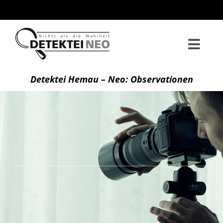
Zum
Inhalt
springen
Togg
Navi
Home
Detektei Hemau – Neo: Observationen
Privatd
Wirtsch
Kontak