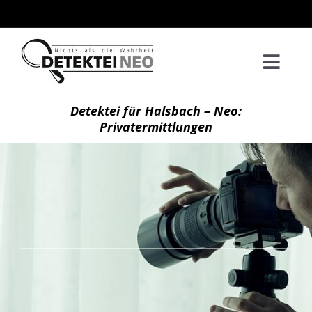
Zum
Inhalt
springen
Togg
Navi
Home
Detektei für Halsbach – Neo:
Privatermittlungen
Privatd
Wirtsch
Kontak