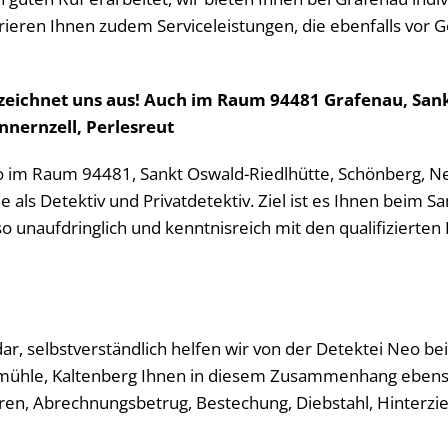
rieren Ihnen zudem Serviceleistungen, die ebenfalls vor G
t zeichnet uns aus! Auch im Raum 94481 Grafenau, Sa
Innernzell, Perlesreut
eo im Raum 94481, Sankt Oswald-Riedlhütte, Schönberg, N
Sie als Detektiv und Privatdetektiv. Ziel ist es Ihnen beim
unaufdringlich und kenntnisreich mit den qualifizierten Le
 dar, selbstverständlich helfen wir von der Detektei Neo be
blmühle, Kaltenberg Ihnen in diesem Zusammenhang ebens
ren, Abrechnungsbetrug, Bestechung, Diebstahl, Hinterzi