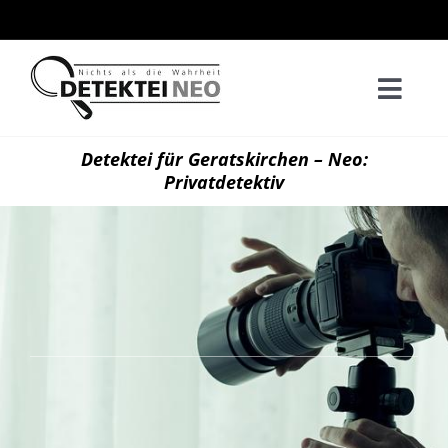
Zum
Inhalt
springen
Togg
Navi
Home
Detektei für Geratskirchen – Neo:
Privatdetektiv
Privatd
Wirtsch
Kontak