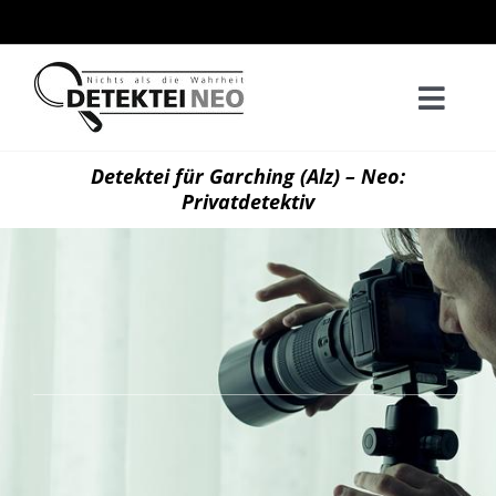
Zum
Inhalt
springen
Togg
Navi
Home
Detektei für Garching (Alz) – Neo:
Privatdetektiv
Privatd
Wirtsch
Kontak